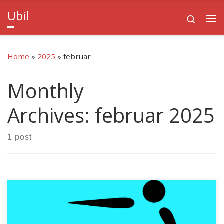
Ubil
Skip to content
Search
Me
Home
»
2025
»
februar
Monthly
Archives:
februar 2025
1 post