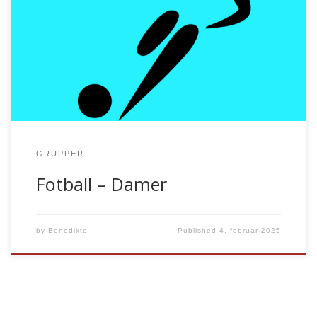
Damelaget trener fast en gang i uken i Studentsenteret.
Laget spiller ikke i serie. Treningstid Studentsenteret sal
1 og 2, torsdag 16.00-17.00 Kontakt Irene Eikefjord,
Universitetsbiblioteket, tlf.: (55 5)8 25 45
GRUPPER
Fotball – Damer
by
Benedikte
Published
4. februar 2025